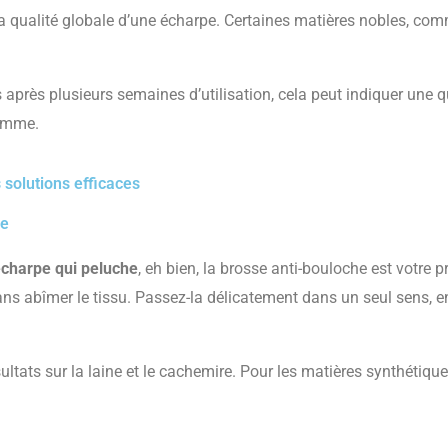
 la qualité globale d’une écharpe. Certaines matières nobles, co
près plusieurs semaines d’utilisation, cela peut indiquer une qual
gamme.
 solutions efficaces
le
écharpe qui peluche
, eh bien, la brosse anti-bouloche est votre 
s abîmer le tissu. Passez-la délicatement dans un seul sens, en é
ltats sur la laine et le cachemire. Pour les matières synthétiqu