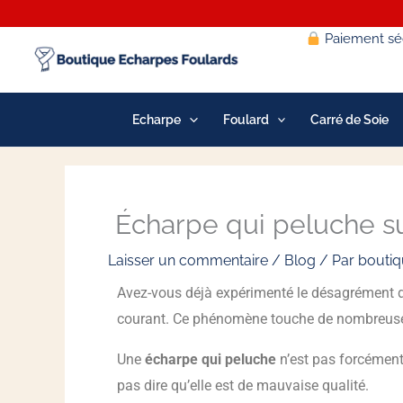
Aller
au
Paiement séc
contenu
Echarpe
Foulard
Carré de Soie
Écharpe qui peluche su
Laisser un commentaire
/
Blog
/ Par
boutiq
Avez-vous déjà expérimenté le désagrément 
courant. Ce phénomène touche de nombreuses 
Une
écharpe qui peluche
n’est pas forcémen
pas dire qu’elle est de mauvaise qualité.