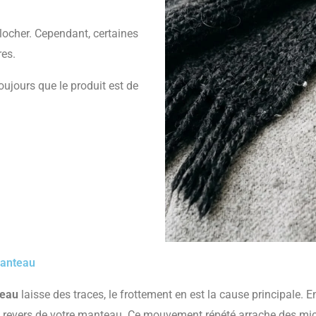
locher. Cependant, certaines
res.
oujours que le produit est de
manteau
teau
laisse des traces, le frottement en est la cause principale. 
 le revers de votre manteau. Ce mouvement répété arrache des micr