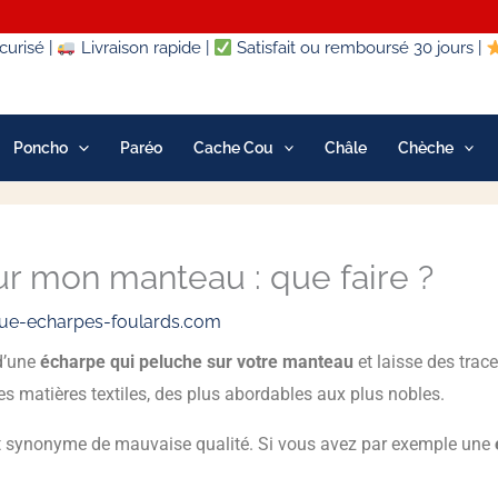
urisé |
Livraison rapide |
Satisfait ou remboursé 30 jours |
Poncho
Paréo
Cache Cou
Châle
Chèche
r mon manteau : que faire ?
ue-echarpes-foulards.com
d’une
écharpe qui peluche sur votre manteau
et laisse des trace
matières textiles, des plus abordables aux plus nobles.
t synonyme de mauvaise qualité. Si vous avez par exemple une