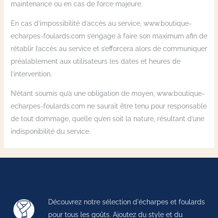
maintenance ou en cas de force majeure.
En cas d’impossibilité d’accès au service, www.boutique-
echarpes-foulards.com s’engage à faire son maximum afin de
rétablir l’accès au service et s’efforcera alors de communiquer
préalablement aux utilisateurs les dates et heures de
l’intervention.
N’étant soumis qu’à une obligation de moyen, www.boutique-
echarpes-foulards.com ne saurait être tenu pour responsable
de tout dommage, quelle qu’en soit la nature, résultant d’une
indisponibilité du service.
Découvrez notre sélection d'écharpes et foulards
pour tous les goûts. Ajoutez du style et du