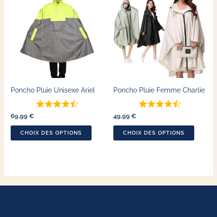
produit
produit
a
a
plusieurs
plusieu
variations.
variatio
Les
Les
options
options
peuvent
peuven
Poncho Pluie Unisexe Ariel
Poncho Pluie Femme Charlie
être
être
choisies
choisie
69,99
€
49,99
€
sur
sur
la
la
CHOIX DES OPTIONS
CHOIX DES OPTIONS
page
page
du
du
produit
produit