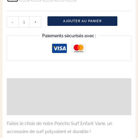
AJOUTER AU PANIER
-
+
Paiements sécurisés avec :
Description
Informations complémentaires
Avis (3)
Faites le choix de notre Poncho Surf Enfant Vané, un
accessoire de surf polyvalent et durable !