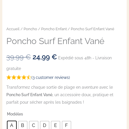
Accueil
/
Poncho
/
Poncho Enfant
/ Poncho Surf Enfant Vané
Poncho Surf Enfant Vané
39,99
€
24,99
€
Expédié sous 48h - Livraison
gratuite
(
3
customer reviews)
Transformez chaque sortie de plage en aventure avec le
Poncho Surf Enfant Vané
, un accessoire doux, pratique et
parfait pour sécher après les baignades !
Modèles
A
B
C
D
E
F