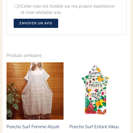
Cette note est fondée sur ma propre expérience
et mon véritable avis.
ENVOYER UN AVIS
Produits similaires
Ce
Ce
produit
produit
a
a
plusieurs
plusieu
variations.
variatio
Les
Les
options
options
peuvent
peuven
Poncho Surf Femme Aliyah
Poncho Surf Enfant Kikou
être
être