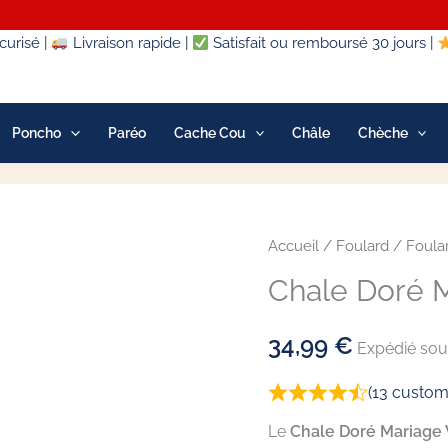
urisé |
Livraison rapide |
Satisfait ou remboursé 30 jours |
Poncho
Paréo
Cache Cou
Châle
Chèche
quantité
Accueil
/
Foulard
/
Foula
de
Chale Doré 
Chale
Doré
34,99
€
Expédié sous
Mariage
Vénus
(
13
custome
Le
Chale Doré Mariage