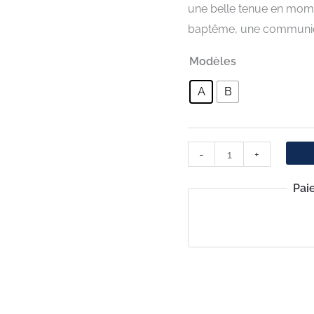
une belle tenue en mome
baptême, une communi
Modèles
A
B
-
+
Pai