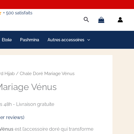
+ 500 satisfaits
Rechercher
Etole
Pashmina
Autres accessoires
rd Hijab
/ Chale Doré Mariage Vénus
Mariage Vénus
 48h - Livraison gratuite
r reviews)
 Vénus
est l’accessoire doré qui transforme