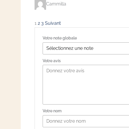
Cammilla
Navigation
Page
Page
Page
1
2
3
Suivant
Site
Votre note globale
Reviews
Votre avis
Votre nom