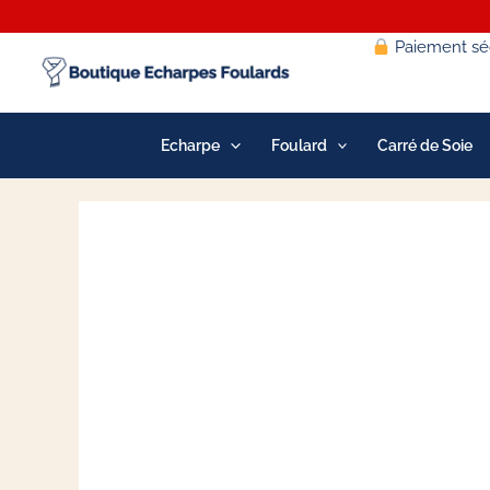
Aller
au
Paiement séc
contenu
Echarpe
Foulard
Carré de Soie