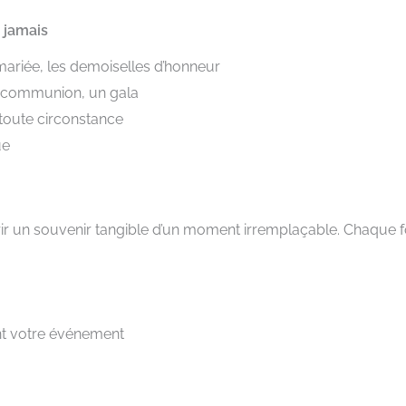
 jamais
mariée, les demoiselles d’honneur
e communion, un gala
 toute circonstance
ue
ffrir un souvenir tangible d’un moment irremplaçable. Chaque 
nt votre événement