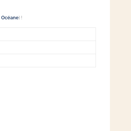
e Océane
) !