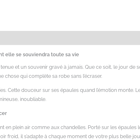
res
Avis (13)
nt elle se souviendra toute sa vie
lle tenue et un souvenir gravé à jamais. Que ce soit, le jour
chose qui complète sa robe sans l’écraser.
gies. Cette douceur sur ses épaules quand l’émotion monte. L
mineuse, inoubliable.
cer
ment en plein air comme aux chandelles. Porté sur les épaule
voir froid, il s’adapte à chaque moment de votre plus belle jo