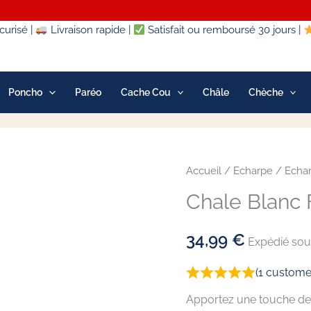
urisé |
Livraison rapide |
Satisfait ou remboursé 30 jours |
Poncho
Paréo
Cache Cou
Châle
Chèche
quantité
Accueil
/
Echarpe
/
Echa
de
Chale Blan
Chale
Blanc
34,99
€
Expédié sous
Femme
Naomie
(
1
customer
Apportez une touche de 