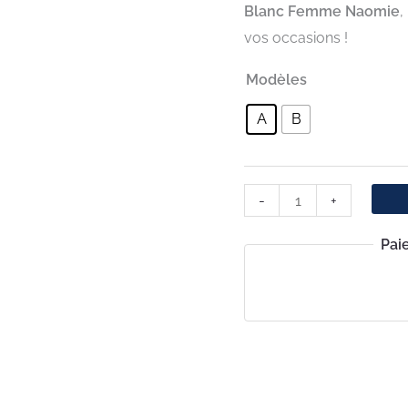
Blanc Femme Naomie
,
vos occasions !
Modèles
A
B
-
+
Pai