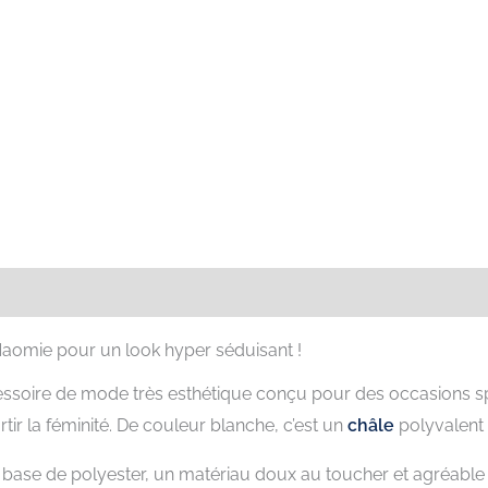
res
Avis (1)
Naomie pour un look hyper séduisant !
ssoire de mode très esthétique conçu pour des occasions spéci
tir la féminité. De couleur blanche, c’est un
châle
polyvalent 
 base de polyester, un matériau doux au toucher et agréable 