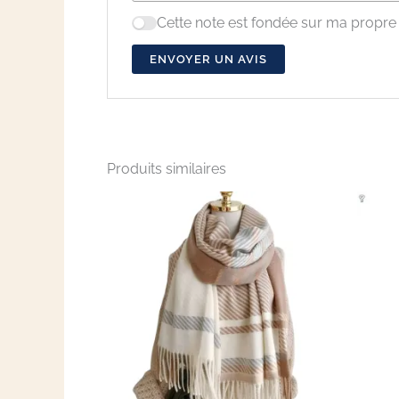
Cette note est fondée sur ma propre 
ENVOYER UN AVIS
Produits similaires
Ce
produit
a
plusieurs
variations.
Les
options
peuvent