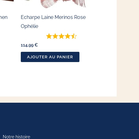
e
isies
men
Echarpe Laine Merinos Rose
Ophélie
ge
114,99
€
AJOUTER AU PANIER
duit
Notre histoire