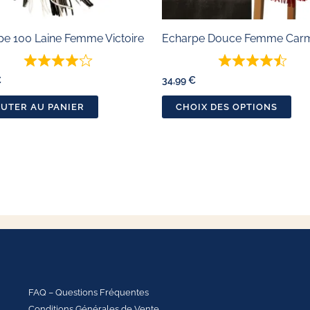
êtr
cho
pe 100 Laine Femme Victoire
Echarpe Douce Femme Car
sur
la
€
34,99
€
pa
UTER AU PANIER
CHOIX DES OPTIONS
du
pro
FAQ – Questions Fréquentes
Conditions Générales de Vente