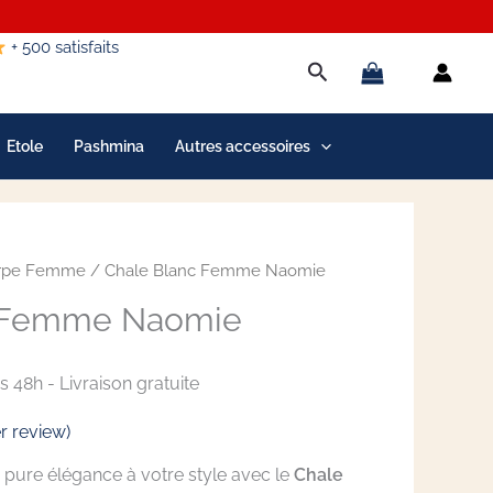
+ 500 satisfaits
Rechercher
Etole
Pashmina
Autres accessoires
rpe Femme
/ Chale Blanc Femme Naomie
c Femme Naomie
 48h - Livraison gratuite
 review)
pure élégance à votre style avec le
Chale