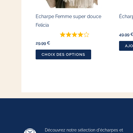
être
choisies
Echarpe Femme super douce
Échar
sur
Felicia
la
49,99
page
29,99
€
AJO
du
CHOIX DES OPTIONS
produit
Découvrez notre sélection d'écharpes et