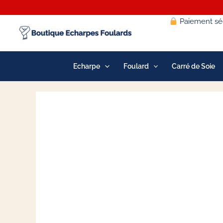
Aller
au
Paiement séc
contenu
Echarpe
Foulard
Carré de Soie