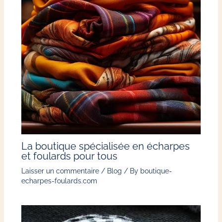
La boutique spécialisée en écharpes
et foulards pour tous
Laisser un commentaire
/
Blog
/ By
boutique-
echarpes-foulards.com