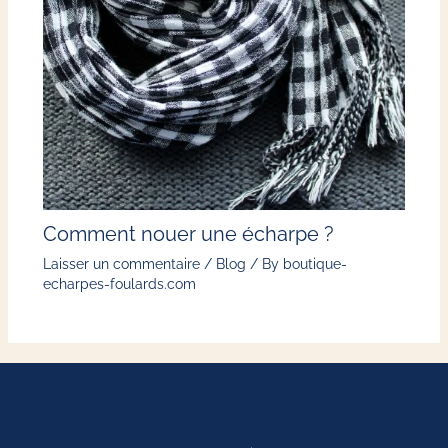
Comment nouer une écharpe ?
Laisser un commentaire
/
Blog
/ By
boutique-
echarpes-foulards.com