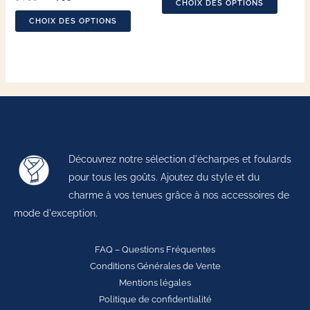
CHOIX DES OPTIONS
la
la
CHOIX DES OPTIONS
page
page
du
du
produit
produit
Découvrez notre sélection d'écharpes et foulards
pour tous les goûts. Ajoutez du style et du
charme à vos tenues grâce à nos accessoires de
mode d'exception.
FAQ – Questions Fréquentes
Conditions Générales de Vente
Mentions légales
Politique de confidentialité