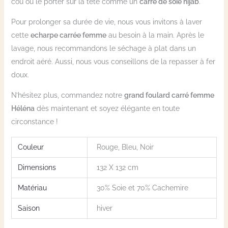
cou ou le porter sur la tête comme un
carré de soie hijab
.
Pour prolonger sa durée de vie, nous vous invitons à laver
cette
echarpe carrée femme
au besoin à la main. Après le
lavage, nous recommandons le séchage à plat dans un
endroit aéré. Aussi, nous vous conseillons de la repasser à fer
doux.
N’hésitez plus, commandez notre
grand foulard carré femme
Héléna
dès maintenant et soyez élégante en toute
circonstance !
Couleur
Rouge, Bleu, Noir
Dimensions
132 X 132 cm
Matériau
30% Soie et 70% Cachemire
Saison
hiver