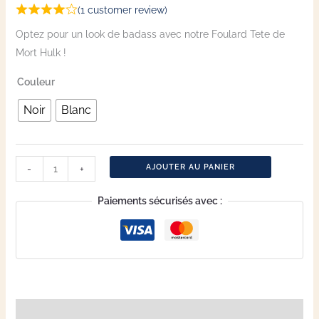
(
1
customer review)
Optez pour un look de badass avec notre Foulard Tete de
Mort Hulk !
Couleur
Noir
Blanc
AJOUTER AU PANIER
-
+
Paiements sécurisés avec :
Description