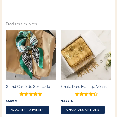
Produits similaires
Ce
produit
a
plusieu
variatio
Les
options
peuven
Grand Carré de Soie Jade
Chale Doré Mariage Vénus
être
choisie
14,99
€
34,99
€
sur
la
AJOUTER AU PANIER
CHOIX DES OPTIONS
page