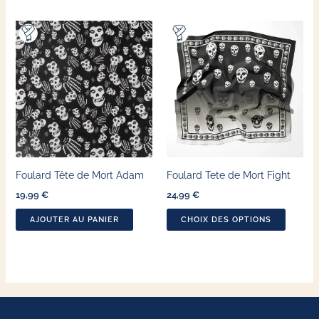
du
Ce
produit
produit
a
plusieu
variatio
Les
options
peuven
Foulard Tête de Mort Adam
Foulard Tete de Mort Fight
être
19,99
€
24,99
€
choisie
sur
AJOUTER AU PANIER
CHOIX DES OPTIONS
la
page
du
produit