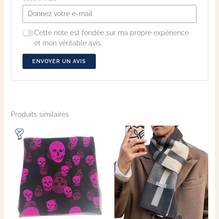
Cette note est fondée sur ma propre expérience
et mon véritable avis.
ENVOYER UN AVIS
Produits similaires
Ce
produit
a
plusieu
variatio
Les
options