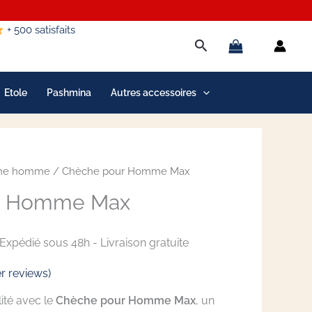
+ 500 satisfaits
Rechercher
Etole
Pashmina
Autres accessoires
he homme
/ Chèche pour Homme Max
Le
r Homme Max
prix
actuel
Expédié sous 48h - Livraison gratuite
est :
 reviews)
24,99 €.
ité avec le
Chèche pour Homme Max
, un