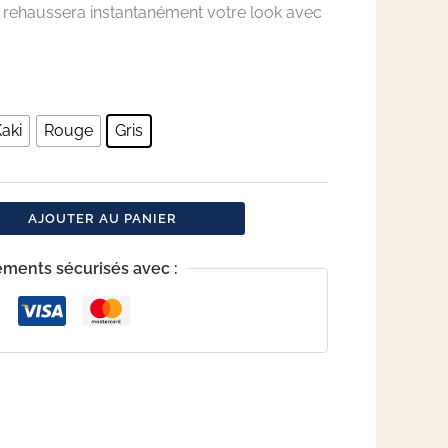
 rehaussera instantanément votre look avec
aki
Rouge
Gris
AJOUTER AU PANIER
ements sécurisés avec :