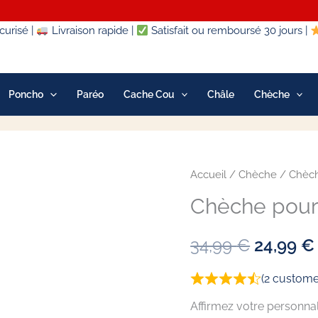
urisé |
Livraison rapide |
Satisfait ou remboursé 30 jours |
Poncho
Paréo
Cache Cou
Châle
Chèche
quantité
Accueil
/
Chèche
/
Chèc
Le
de
Chèche pou
prix
Chèche
pour
initial
34,99
€
24,99
€
Homme
était :
Max
(
2
customer
34,99 €.
Affirmez votre personnal