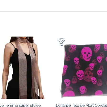
Ce
produit
a
plusieurs
variations.
Les
options
peuvent
être
choisies
pe Femme super stylée
Echarpe Tete de Mort Cordél