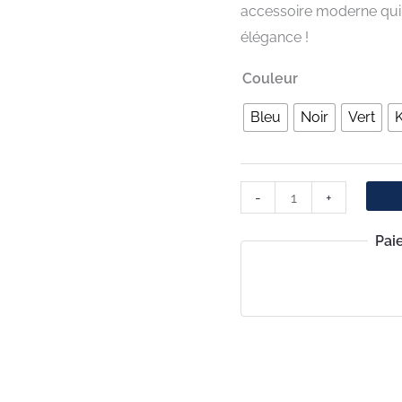
accessoire moderne qui
élégance !
Couleur
Bleu
Noir
Vert
K
-
+
Pai