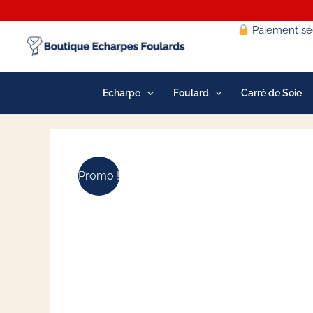
Aller
au
Paiement séc
contenu
Echarpe
Foulard
Carré de Soie
Promo !