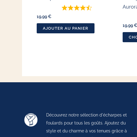
Auror
19,99
€
19,99
AJOUTER AU PANIER
CHO
Découvrez notre sélection d'écharpes et
foulards pour tous les goûts. Ajoutez du
style et du charme à vos tenues grâce à