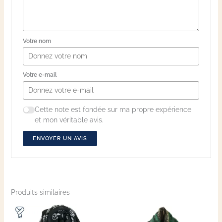
Votre nom
Votre e-mail
Cette note est fondée sur ma propre expérience
et mon véritable avis.
ENVOYER UN AVIS
Produits similaires
Ce