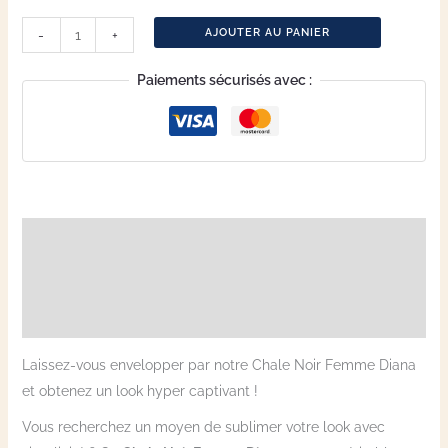
AJOUTER AU PANIER
-
+
Paiements sécurisés avec :
Description
Informations complémentaires
Avis (1)
Laissez-vous envelopper par notre Chale Noir Femme Diana
et obtenez un look hyper captivant !
Vous recherchez un moyen de sublimer votre look avec