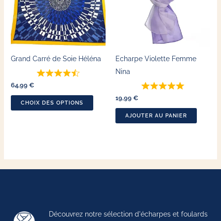
variations.
Les
options
peuvent
Grand Carré de Soie Héléna
Echarpe Violette Femme
être
Nina
choisies
64,99
€
sur
19,99
€
la
CHOIX DES OPTIONS
page
AJOUTER AU PANIER
du
produit
Découvrez notre sélection d'écharpes et foulards