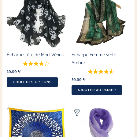
produit
a
plusieurs
variations.
Les
options
peuvent
Écharpe Tête de Mort Vénus
Echarpe Femme verte
être
Ambre
choisies
19,99
€
sur
19,99
€
la
CHOIX DES OPTIONS
page
AJOUTER AU PANIER
du
produit
Ce
produit
a
plusieurs