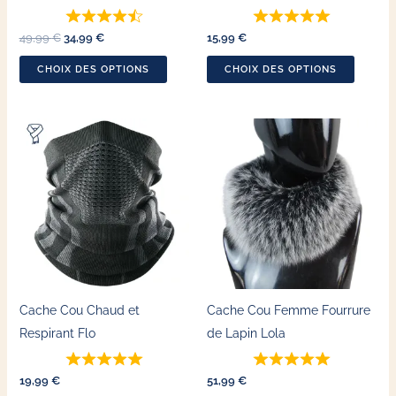
sur
sur
49,99
€
34,99
€
15,99
€
la
la
page
page
CHOIX DES OPTIONS
CHOIX DES OPTIONS
du
du
produit
produit
Ce
produit
a
plusieu
variatio
Les
options
peuven
Cache Cou Chaud et
Cache Cou Femme Fourrure
être
Respirant Flo
de Lapin Lola
choisie
sur
19,99
€
51,99
€
la