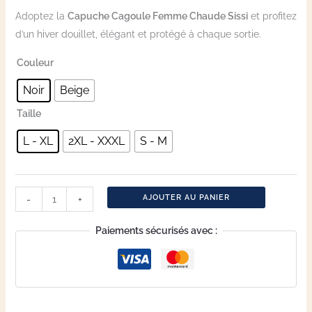
Adoptez la
Capuche Cagoule Femme Chaude Sissi
et profitez
d’un hiver douillet, élégant et protégé à chaque sortie.
Couleur
Noir
Beige
Taille
L - XL
2XL - XXXL
S - M
AJOUTER AU PANIER
-
+
Paiements sécurisés avec :