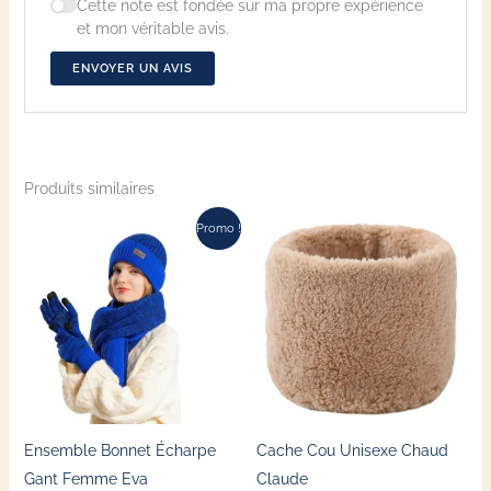
Cette note est fondée sur ma propre expérience
et mon véritable avis.
ENVOYER UN AVIS
Produits similaires
Le
Le
Ce
Ce
Promo !
prix
prix
produit
produit
initial
actuel
était :
est :
a
a
49,99 €.
34,99 €.
plusieurs
plusieu
variations.
variatio
Les
Les
options
options
peuvent
peuven
Ensemble Bonnet Écharpe
Cache Cou Unisexe Chaud
être
être
Gant Femme​ Eva
Claude
choisies
choisie