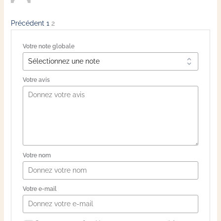
Navigation
Page
Page
Précédent
1
2
Site
Votre note globale
Reviews
Votre avis
Votre nom
Votre e-mail