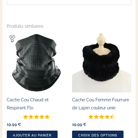
Produits similaires
Ce
produit
a
plusieu
variatio
Les
options
peuven
Cache Cou Chaud et
Cache Cou Femme Fourrure
être
Respirant Flo
de Lapin couleur unie
choisie
sur
19,99
€
19,99
€
la
page
AJOUTER AU PANIER
CHOIX DES OPTIONS