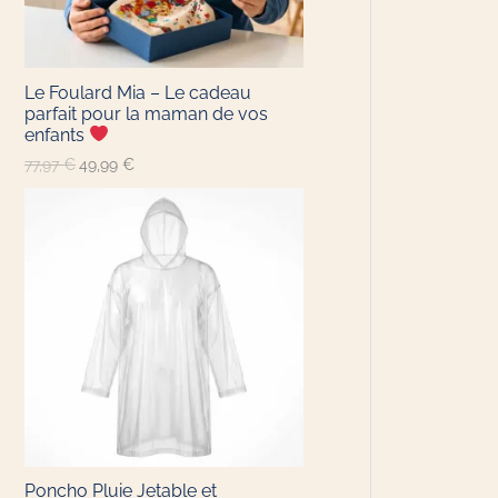
Le Foulard Mia – Le cadeau
parfait pour la maman de vos
enfants
77,97
€
49,99
€
Poncho Pluie Jetable​ et