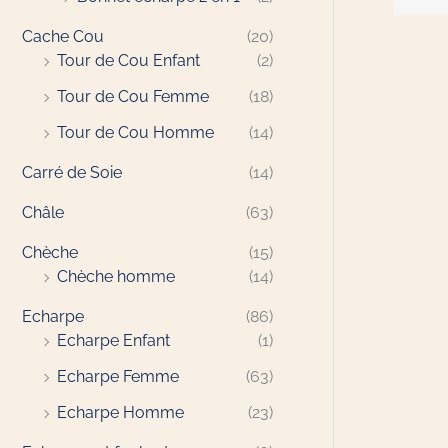
9
€
€
€
€
€
€
€
Cache Cou
(20)
.
.
.
.
.
.
.
€
Tour de Cou Enfant
(2)
Tour de Cou Femme
(18)
Tour de Cou Homme
(14)
Carré de Soie
(14)
Châle
(63)
Chèche
(15)
Chèche homme
(14)
Echarpe
(86)
Echarpe Enfant
(1)
Echarpe Femme
(63)
Echarpe Homme
(23)