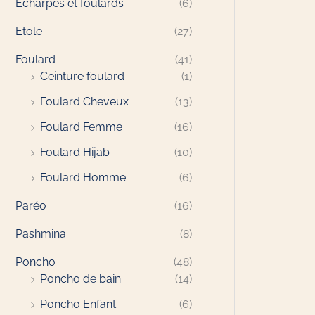
Echarpes et foulards
(6)
Etole
(27)
Foulard
(41)
Ceinture foulard
(1)
Foulard Cheveux
(13)
Foulard Femme
(16)
Foulard Hijab
(10)
Foulard Homme
(6)
Paréo
(16)
Pashmina
(8)
Poncho
(48)
Poncho de bain
(14)
Poncho Enfant
(6)