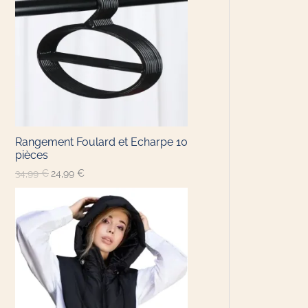
Rangement Foulard et Echarpe 10
pièces
34,99
€
24,99
€