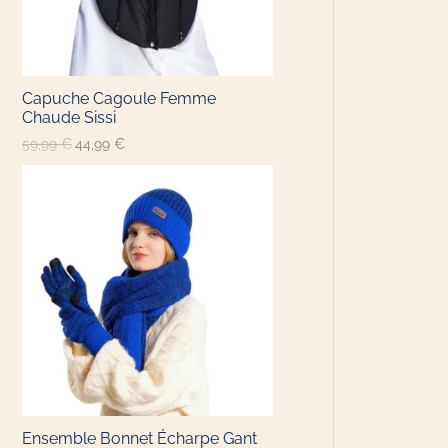
Capuche Cagoule Femme​
Chaude Sissi
59,99
€
44,99
€
Ensemble Bonnet Écharpe Gant